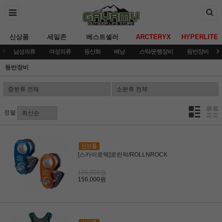
신상품
세일존
베스트셀러
ARCTERYX
HYPERLITE
남성의류
여성의류
등산화
배낭
스틱/운행장비
등반장비
등반장비
정렬
[스카이로텍]로린락/ROLLNROCK
195,000원
156,000원