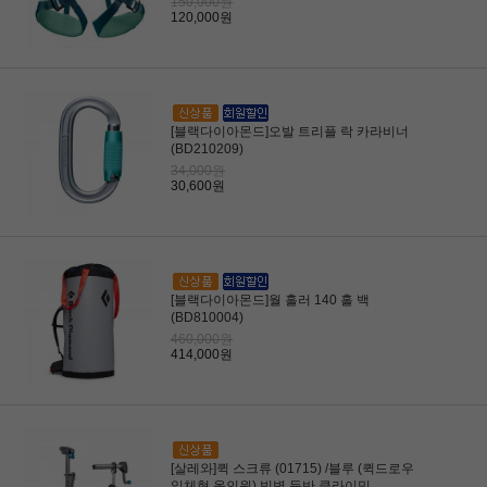
150,000원
120,000원
[블랙다이아몬드]오발 트리플 락 카라비너
(BD210209)
34,000원
30,600원
[블랙다이아몬드]월 홀러 140 홀 백
(BD810004)
460,000원
414,000원
[살레와]퀵 스크류 (01715) /블루 (퀵드로우
일체형 올인원) 빙벽 등반 클라이밍