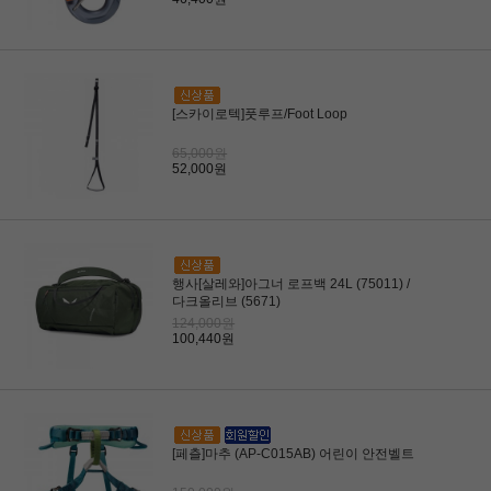
[스카이로텍]풋루프/Foot Loop
65,000원
52,000원
행사[살레와]아그너 로프백 24L (75011) /
다크올리브 (5671)
124,000원
100,440원
[페츨]마추 (AP-C015AB) 어린이 안전벨트