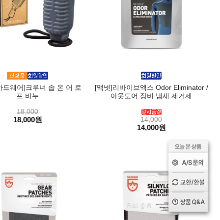
하드웨어]크루너 솝 온 어 로
[맥넷]리바이브엑스 Odor Eliminator /
프 비누
아웃도어 장비 냄새 제거제
18,000
18,000원
14,000
14,000원