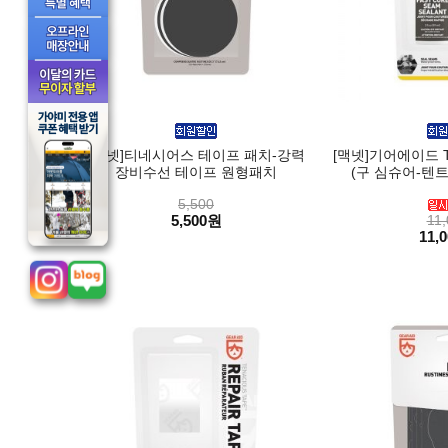
[맥넷]티네시어스 테이프 패치-강력
[맥넷]기어에이드 Ten
장비수선 테이프 원형패치
(구 심슈어-텐트
5,500
5,500원
11,
11,