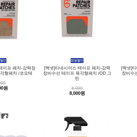
테이프 패치-강력장
[맥넷]티네시어스 테이프 패치-강력
[맥넷]
각형패치 /코요테
장비수선 테이프 육각형패치 /OD 그
장비수선
린
000
00원
8,000
8,000원