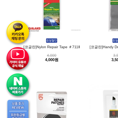
[코글란]Nylon Repair Tape ＃711Ⅱ
[코글란]Handy Du
4,000
3,
4,000원
3,5