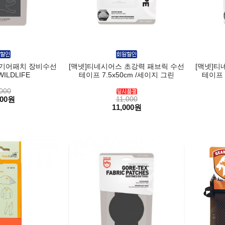
 기어패치 장비수선
[맥넷]티네시어스 초강력 패브릭 수선
[맥넷]티
ILDLIFE
테이프 7.5x50cm /세이지 그린
테이프 
000
000원
11,000
11,000원