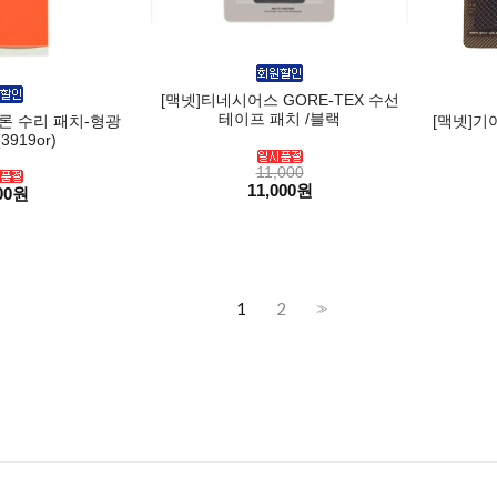
[맥넷]티네시어스 GORE-TEX 수선
테이프 패치 /블랙
론 수리 패치-형광
[맥넷]기어에
919or)
11,000
11,000원
00원
1
2
>>