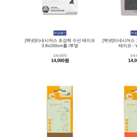
[맥넷]티네시어스 초강력 수선 테이프
[맥넷]티네시어스
3.8x150cm롤 /투명
테이프 - W
14,000
14,
14,000원
14,