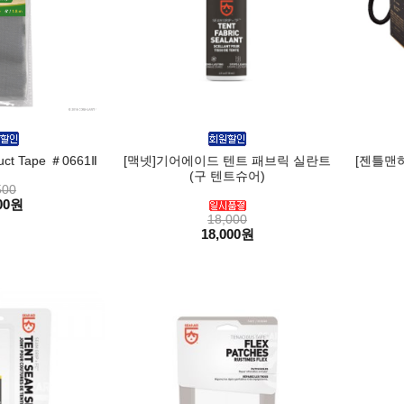
ct Tape ＃0661Ⅱ
[맥넷]기어에이드 텐트 패브릭 실란트
[젠틀맨
(구 텐트슈어)
500
00원
18,000
18,000원