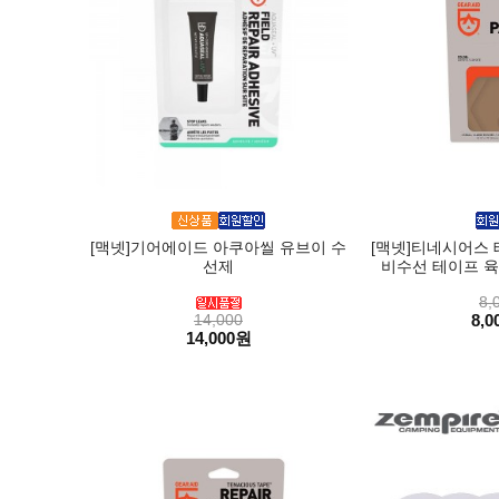
[맥넷]기어에이드 아쿠아씰 유브이 수
[맥넷]티네시어스 
선제
비수선 테이프 육
8,
14,000
8,0
14,000원