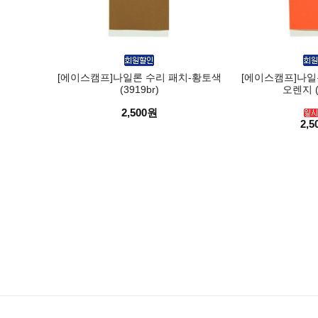
[에이스캠프]나일론 수리 패치-황토색
[에이스캠프]나일
(3919br)
오렌지 (3
2,500원
2,5