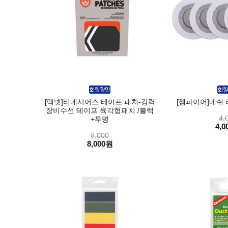
[맥넷]티네시어스 테이프 패치-강력
[젬파이어]메쉬 
장비수선 테이프 육각형패치 /블랙
4,
+투명
4,0
8,000
8,000원