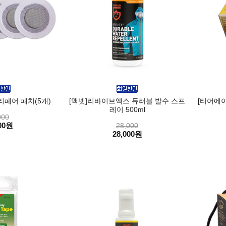
리페어 패치(5개)
[맥넷]리바이브엑스 듀러블 발수 스프
[티어에이
레이 500ml
000
00원
28,000
28,000원