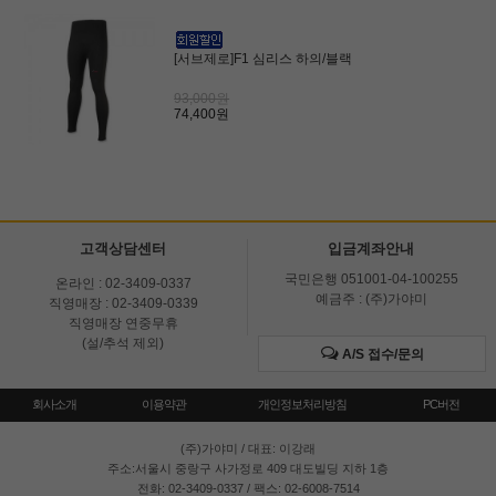
[서브제로]F1 심리스 하의/블랙
93,000원
74,400원
고객상담센터
입금계좌안내
국민은행 051001-04-100255
온라인 : 02-3409-0337
예금주 : (주)가야미
직영매장 : 02-3409-0339
직영매장 연중무휴
(설/추석 제외)
A/S 접수/문의
회사소개
이용약관
개인정보처리방침
PC버전
(주)가야미
/ 대표: 이강래
주소:서울시 중랑구 사가정로 409 대도빌딩 지하 1층
전화: 02-3409-0337 / 팩스: 02-6008-7514