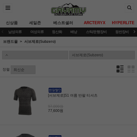
신상품
세일존
베스트셀러
ARCTERYX
HYPERLITE
남성의류
여성의류
등산화
배낭
스틱/운행장비
등반장비
브랜드몰
서브제로(Subzero)
정렬
[서브제로]S1 여름 반팔 티셔츠
97,000원
77,600원