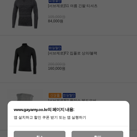
[서브제로]S1 여름 긴팔 티셔츠
105,000원
84,000원
[서브제로]F2 집폴로 상의/블랙
200,000원
160,000원
[서브제로]F2 플러스 헤드오버
www.gayamy.co.kr의 페이지 내용:
49,000원
39,200원
앱 설치하고 할인 쿠폰 받기 또는 앱 실행하기