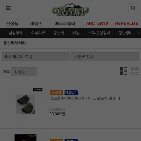
신상품
세일존
베스트셀러
ARCTERYX
HYPERLITE
남성의류
여성의류
등산화
배낭
스틱/운행장비
등반장비
등산악세서리
정렬
[소토]ST-4891BK/KK 마이크로토치 홀스터
20,000원
20,000원