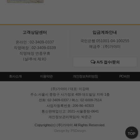
고객상담센터
입금계좌안내
국민은행 051001-04-100255
온라인 : 02-3409-0337
예금주 : (주)가야미
직영매장 : 02-3409-0339
직영매장 연중무휴
(설/추석 제외)
A/S 접수/문의
회사소개
이용약관
개인정보처리방침
PC버전
(주)가야미
/ 대표: 이강래
주소:서울시 중랑구 사가정로 409 대도빌딩 지하 1층
전화: 02-3409-0337 / 팩스: 02-6008-7514
사업자등록번호: 206-86-40303
통신판매업신고: 2021-서울중랑-0641
개인정보관리책임자: 박준근
Copyrights(c) (주)가야미 All Rights Reservied.
Design by PSDesign
TOP