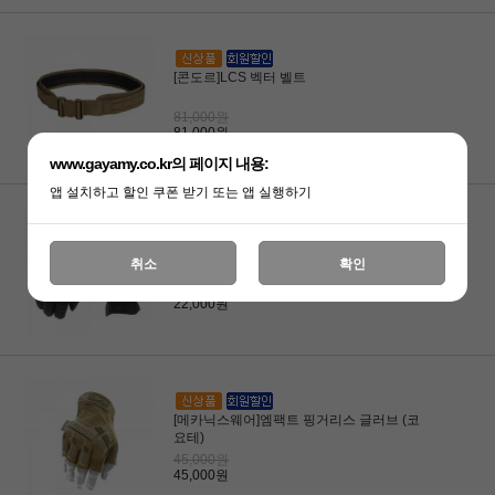
[콘도르]LCS 벡터 벨트
81,000원
81,000원
www.gayamy.co.kr의 페이지 내용:
앱 설치하고 할인 쿠폰 받기 또는 앱 실행하기
[메카닉스웨어]파워 클러치 유틸리티 글러
취소
확인
브 (블랙)
22,000원
22,000원
[메카닉스웨어]엠팩트 핑거리스 글러브 (코
요테)
45,000원
45,000원