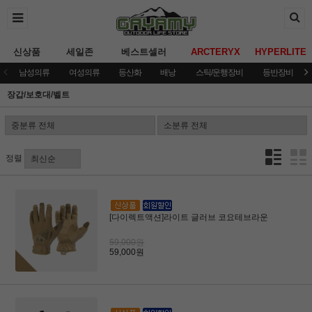
신상품
세일존
베스트셀러
ARCTERYX
HYPERLITE
남성의류
여성의류
등산화
배낭
스틱/운행장비
등반장비
장갑/보호대/벨트
정렬
[다이렉트액션]라이트 글러브 코요테브라운
59,000원
59,000원