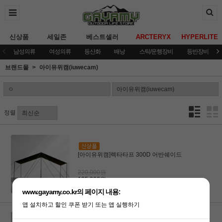
신상품
세일존
베스트셀러
ARCTERYX
HYPERLITE
남성의류
여성의류
등산화
배낭
스틱/운행장비
등반장비
브랜드몰
아이유위캠(iuwecam)
정렬
[아이유위캠]렉타타프 300D 어반쉐이드
220,000원
185,000원
www.gayamy.co.kr의 페이지 내용:
앱 설치하고 할인 쿠폰 받기 또는 앱 실행하기