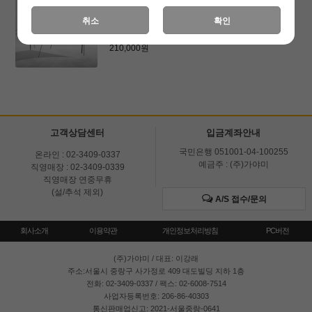
[아이유위캠]헥사타프 300D 어반쉐이드
취소
확인
250,000원
210,000원
고객상담센터
입금계좌안내
국민은행 051001-04-100255
온라인 : 02-3409-0337
예금주 : (주)가야미
직영매장 : 02-3409-0339
직영매장 연중무휴
(설/추석 제외)
A/S 접수/문의
회사소개
이용약관
개인정보처리방침
PC버전
(주)가야미
/ 대표: 이강래
주소:서울시 중랑구 사가정로 409 대도빌딩 지하 1층
전화: 02-3409-0337 / 팩스: 02-6008-7514
사업자등록번호: 206-86-40303
통신판매업신고: 2021-서울중랑-0641