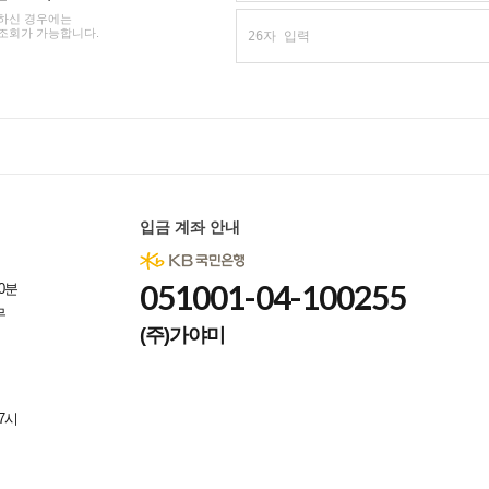
하신 경우에는
조회가 가능합니다.
입금 계좌 안내
051001-04-100255
0분
무
(주)가야미
7시