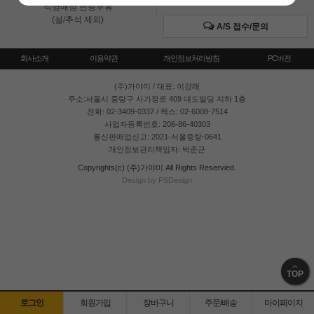
직영매장 연중무휴
(설/추석 제외)
A/S 접수/문의
회사소개
이용약관
개인정보처리방침
PC버전
(주)가야미
/ 대표: 이강래
주소:서울시 중랑구 사가정로 409 대도빌딩 지하 1층
전화: 02-3409-0337 / 팩스: 02-6008-7514
사업자등록번호: 206-86-40303
통신판매업신고: 2021-서울중랑-0641
개인정보관리책임자: 박준근
Copyrights(c) (주)가야미 All Rights Reservied.
Design by PSDesign
TOP
로그인
회원가입
장바구니
주문/배송
마이페이지