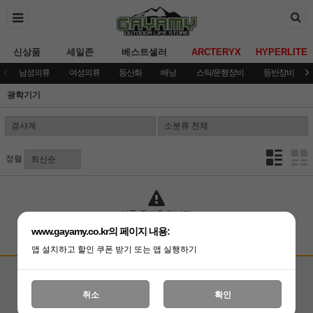
신상품
세일존
베스트셀러
ARCTERYX
HYPERLITE
남성의류
여성의류
등산화
배낭
스틱/운행장비
등반장비
광학기기
정렬
상품 준비중 입니다.
www.gayamy.co.kr의 페이지 내용:
앱 설치하고 할인 쿠폰 받기 또는 앱 실행하기
고객상담센터
입금계좌안내
국민은행 051001-04-100255
온라인 : 02-3409-0337
취소
확인
예금주 : (주)가야미
직영매장 : 02-3409-0339