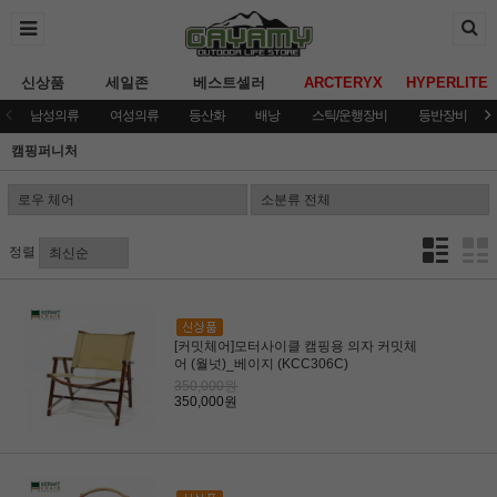
신상품
세일존
베스트셀러
ARCTERYX
HYPERLITE
남성의류
여성의류
등산화
배낭
스틱/운행장비
등반장비
캠핑퍼니처
정렬
[커밋체어]모터사이클 캠핑용 의자 커밋체
어 (월넛)_베이지 (KCC306C)
350,000원
350,000원