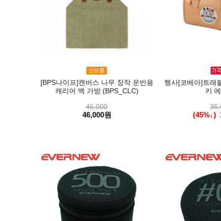
[BPS나이프]캔버스 나무 장작 운반용
행사[코베아]트래블
캐리어 백 가방 (BPS_CLC)
키 에
46,000
35,
46,000원
(45%↓)