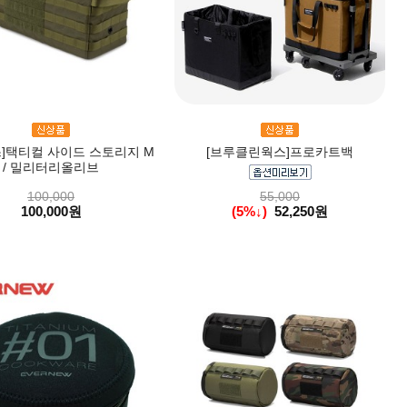
]택티컬 사이드 스토리지 M
[브루클린웍스]프로카트백
/ 밀리터리올리브
100,000
55,000
100,000원
(5%↓)
52,250원