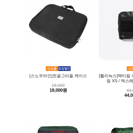
[스노우라인]전골그리들 케이스
[헬리녹스]택티컬 
림 XS / 엑
18,000
18,000원
44,
44,