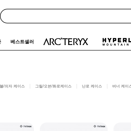
존
베스트셀러
블/의자 케이스
그릴/오븐/화로케이스
난로 케이스
버너 케이