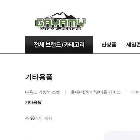
신상품
세일
기타용품
다용도 가방/바스켓
폴대/팩/해머/멀티툴 케이스
테이
기타용품
총
98
개의 제품