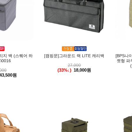
지 백 (스퀘어 하
[캠핑문]그라운드 랙 LITE 캐리백
[BPS나
i0016
켓형 파
27,000
(33%↓)
18,000원
000
43,500원