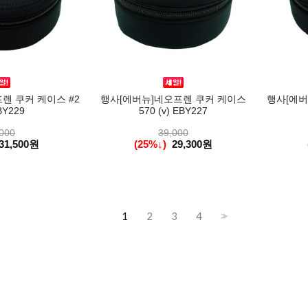
렌 쿠커 케이스 #2
행사[에버뉴]네오프렌 쿠커 케이스
행사[에버
BY229
570 (v) EBY227
000
39,000
31,500원
(25%↓)
29,300원
1
2
3
4
>>