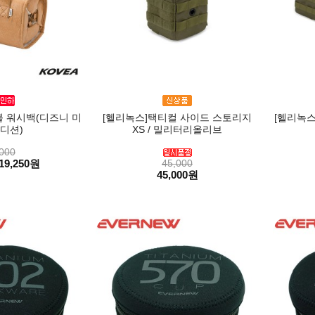
 워시백(디즈니 미
[헬리녹스]택티컬 사이드 스토리지
[헬리녹스
디션)
XS / 밀리터리올리브
000
19,250원
45,000
45,000원