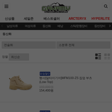
신상품
세일존
베스트셀러
ARCTERYX
HYPERLITE
남성의류
여성의류
등산화
배낭
스틱/운행장비
등반장비
등산화
정렬
행사[알타이기어]MFM100-ZS 집업 부츠
(Low-Top)
193,000원
154,400원