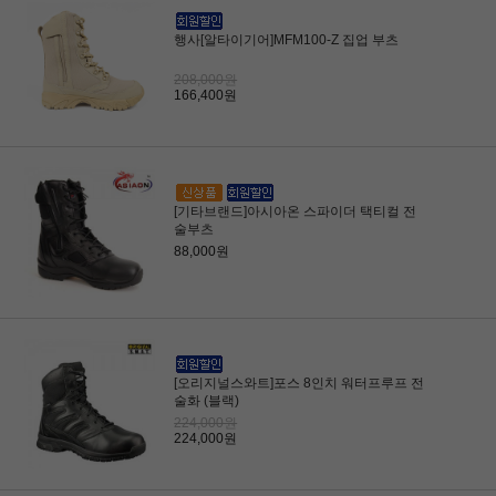
행사[알타이기어]MFM100-Z 집업 부츠
208,000원
166,400원
[기타브랜드]아시아온 스파이더 택티컬 전
술부츠
88,000원
[오리지널스와트]포스 8인치 워터프루프 전
술화 (블랙)
224,000원
224,000원