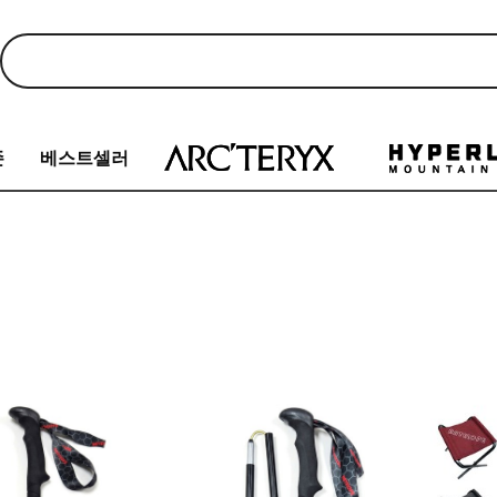
존
베스트셀러