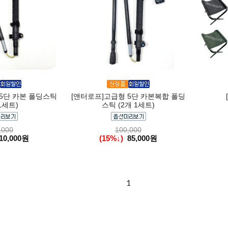
5단 카본 폴딩스틱
[앤터로프]고급형 5단 카본복합 폴딩
1세트)
스틱 (2개 1세트)
,000
100,000
10,000원
(15%↓)
85,000원
1