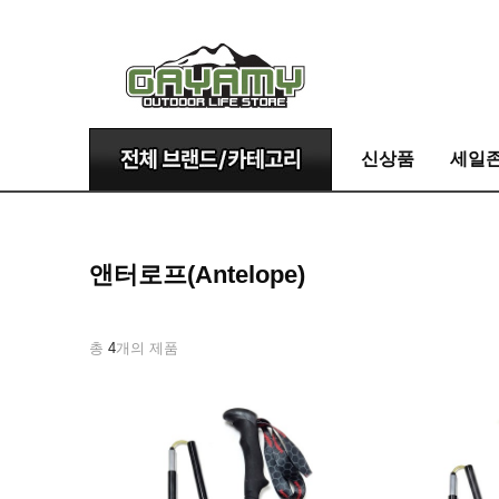
신상품
세일
앤터로프(Antelope)
총
4
개의 제품