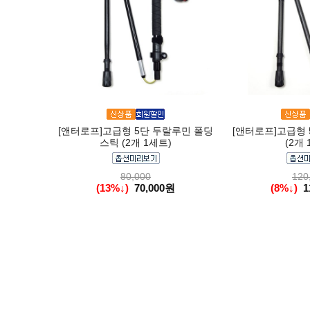
[앤터로프]고급형 5단 두랄루민 폴딩
[앤터로프]고급형 
스틱 (2개 1세트)
(2개 
80,000
120
(13%↓)
70,000원
(8%↓)
1