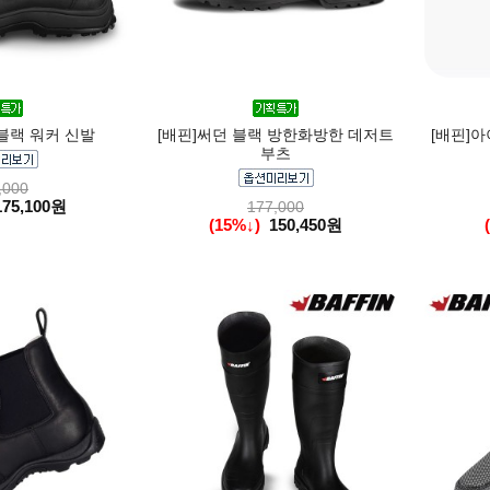
블랙 워커 신발
[배핀]써던 블랙 방한화방한 데저트
[배핀]
부츠
,000
175,100원
177,000
(15%↓)
150,450원