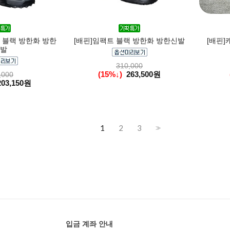
 블랙 방한화 방한
[배핀]임팩트 블랙 방한화 방한신발
[배핀]
발
310,000
(15%↓)
263,500원
,000
203,150원
1
2
3
>>
입금 계좌 안내