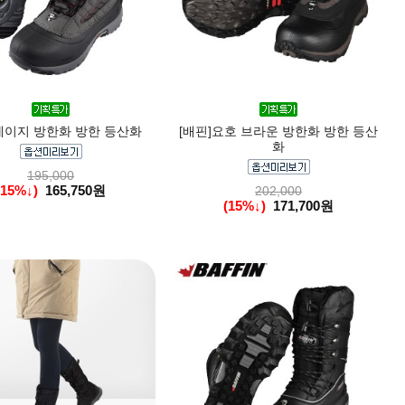
세이지 방한화 방한 등산화
[배핀]요호 브라운 방한화 방한 등산
화
195,000
(15%↓)
165,750원
202,000
(15%↓)
171,700원