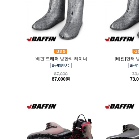
[배핀]트래퍼 방한화 라이너
[배핀]헌터 
87,000
73,
87,000원
73,