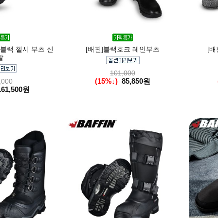
블랙 첼시 부츠 신
[배핀]블랙호크 레인부츠
[
발
101,000
(15%↓)
85,850원
,000
161,500원