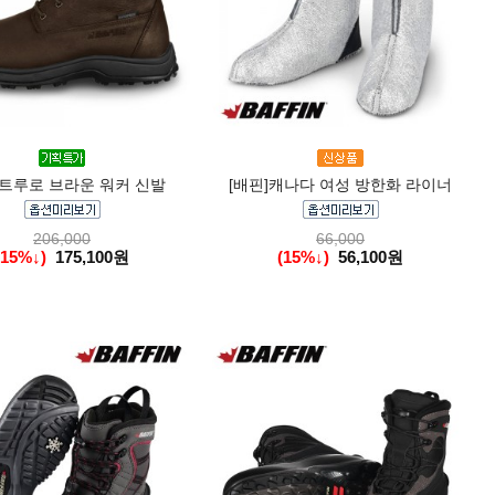
]트루로 브라운 워커 신발
[배핀]캐나다 여성 방한화 라이너
206,000
66,000
(15%↓)
175,100원
(15%↓)
56,100원