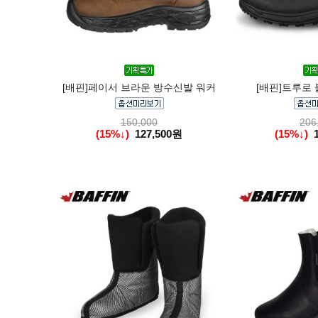
[배핀]페이서 브라운 방수신발 워커
[배핀]트루로 
150,000
206
(15%↓)
127,500원
(15%↓)