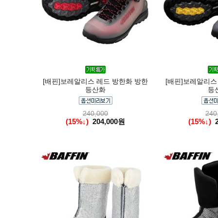
[배핀]보레알리스 레드 방한화 방한
[배핀]보레알리스
등산화
등
240,000
240
(15%↓)
204,000원
(15%↓)