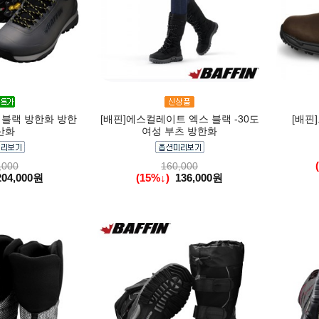
 블랙 방한화 방한
[배핀]에스컬레이트 엑스 블랙 -30도
[배핀
산화
여성 부츠 방한화
,000
160,000
204,000원
(15%↓)
136,000원