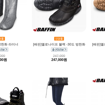
방한화 라이너
[배핀]옐로나이프 블랙 -30도 방한화
[배핀]옐
000
247,000
000원
247,000원