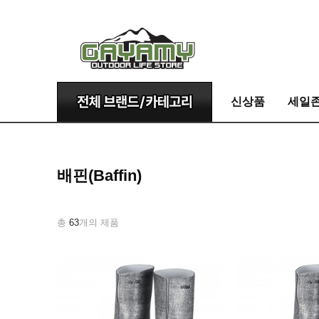
신상품
세일
배핀(Baffin)
총
63
개의 제품