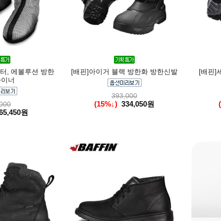
터, 에볼루션 방한
[배핀]아이거 블랙 방한화 방한신발
[배핀]
라이너
393,000
(15%↓)
334,050원
000
65,450원