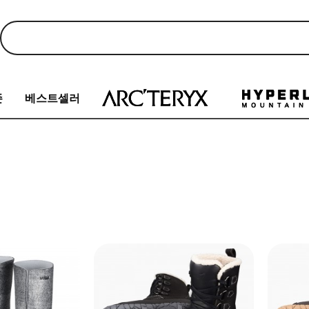
존
베스트셀러