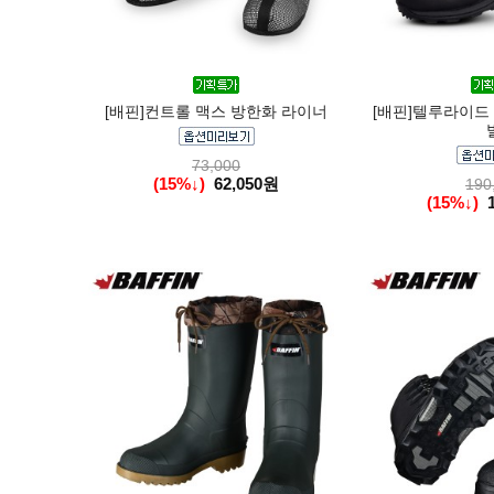
[배핀]컨트롤 맥스 방한화 라이너
[배핀]텔루라이드 
73,000
(15%↓)
62,050원
190
(15%↓)