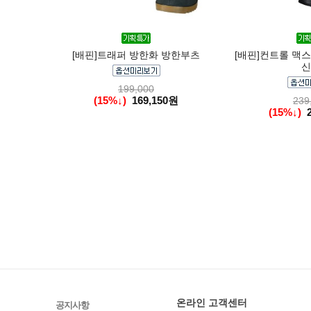
[배핀]트래퍼 방한화 방한부츠
[배핀]컨트롤 맥스
신
199,000
(15%↓)
169,150원
239
(15%↓)
온라인 고객센터
공지사항