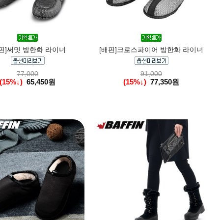
배핀]써밋 방한화 라이너
[배핀]크로스파이어 방한화 라이너
77,000
91,000
(15%↓)
65,450원
(15%↓)
77,350원