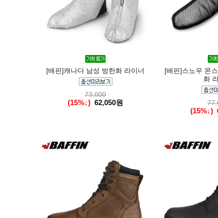
[배핀]캐나다 남성 방한화 라이너
[배핀]스노우 몬스
화 
73,000
(15%↓)
62,050원
77,
(15%↓)