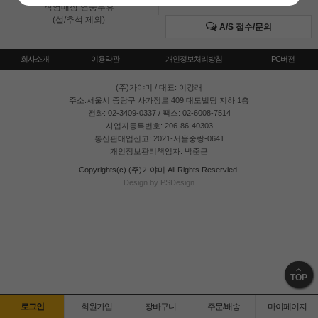
직영매장 연중무휴
(설/추석 제외)
A/S 접수/문의
회사소개
이용약관
개인정보처리방침
PC버전
(주)가야미
/ 대표: 이강래
주소:서울시 중랑구 사가정로 409 대도빌딩 지하 1층
전화: 02-3409-0337 / 팩스: 02-6008-7514
사업자등록번호: 206-86-40303
통신판매업신고: 2021-서울중랑-0641
개인정보관리책임자: 박준근
Copyrights(c) (주)가야미 All Rights Reservied.
Design by PSDesign
TOP
로그인
회원가입
장바구니
주문/배송
마이페이지