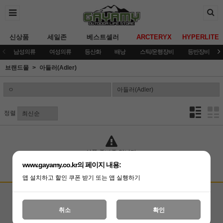
신상품
세일존
베스트셀러
ARCTERYX
HYPERLITE
남성의류
여성의류
등산화
배낭
스틱/운행장비
등반장비
브랜드몰
아들러(Adler)
정렬
상품 준비중 입니다.
www.gayamy.co.kr의 페이지 내용:
앱 설치하고 할인 쿠폰 받기 또는 앱 실행하기
고객상담센터
입금계좌안내
국민은행 051001-04-100255
온라인 : 02-3409-0337
취소
확인
예금주 : (주)가야미
직영매장 : 02-3409-0339