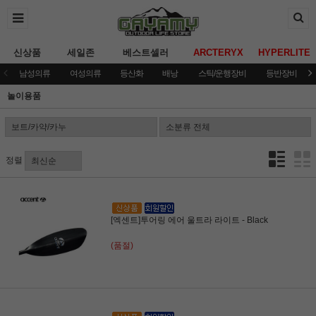
신상품
세일존
베스트셀러
ARCTERYX
HYPERLITE
남성의류
여성의류
등산화
배낭
스틱/운행장비
등반장비
놀이용품
정렬
[엑센트]투어링 에어 울트라 라이트 - Black
(품절)