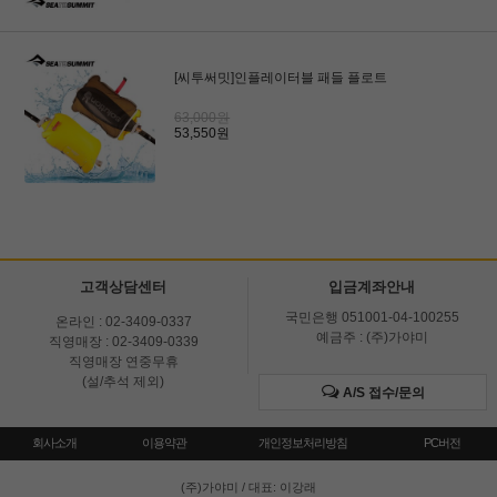
[씨투써밋]인플레이터블 패들 플로트
63,000원
53,550원
고객상담센터
입금계좌안내
국민은행 051001-04-100255
온라인 : 02-3409-0337
예금주 : (주)가야미
직영매장 : 02-3409-0339
직영매장 연중무휴
(설/추석 제외)
A/S 접수/문의
회사소개
이용약관
개인정보처리방침
PC버전
(주)가야미
/ 대표: 이강래