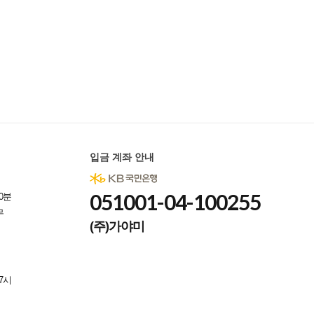
입금 계좌 안내
051001-04-100255
0분
무
(주)가야미
7시