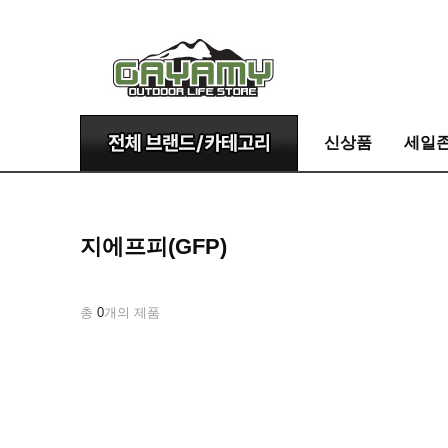
신상품
세일
지에프피(GFP)
총
0
개의 제품