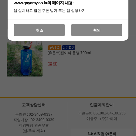
[휴몬트]폴딩 4발 의자/중
www.gayamy.co.kr의 페이지 내용:
앱 설치하고 할인 쿠폰 받기 또는 앱 실행하기
22,300원
취소
확인
[휴몬트]접이식 물병 700ml
(품절)
고객상담센터
입금계좌안내
국민은행 051001-04-100255
온라인 : 02-3409-0337
예금주 : (주)가야미
직영매장 : 02-3409-0339
직영매장 연중무휴
(설/추석 제외)
A/S 접수/문의