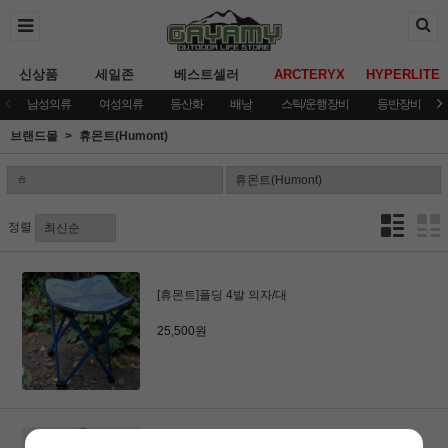
신상품
세일존
베스트셀러
ARCTERYX
HYPERLITE
남성의류
여성의류
등산화
배낭
스틱/운행장비
등반장비
브랜드몰
휴몬트(Humont)
정렬
[휴몬트]폴딩 4발 의자/대
25,500원