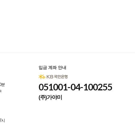
입금 계좌 안내
051001-04-100255
0분
무
(주)가야미
7시