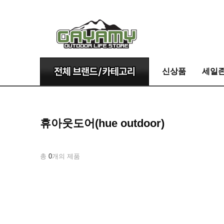
신상품
세일
휴아웃도어(hue outdoor)
총
0
개의 제품