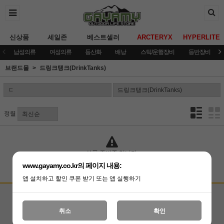
신상품
세일존
베스트셀러
ARCTERYX
HYPERLITE
남성의류
여성의류
등산화
배낭
스틱/운행장비
등반장비
브랜드몰
드링크탱크(DrinkTanks)
정렬
상품 준비중 입니다.
www.gayamy.co.kr의 페이지 내용:
앱 설치하고 할인 쿠폰 받기 또는 앱 실행하기
고객상담센터
입금계좌안내
국민은행 051001-04-100255
온라인 : 02-3409-0337
취소
확인
예금주 : (주)가야미
직영매장 : 02-3409-0339