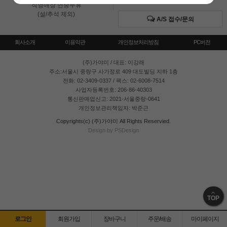
직영매장 연중무휴
(설/추석 제외)
A/S 접수/문의
회사소개
이용약관
개인정보처리방침
PC버전
(주)가야미
/ 대표: 이강래
주소:서울시 중랑구 사가정로 409 대도빌딩 지하 1층
전화: 02-3409-0337 / 팩스: 02-6008-7514
사업자등록번호: 206-86-40303
통신판매업신고: 2021-서울중랑-0641
개인정보관리책임자: 박준근
Copyrights(c) (주)가야미 All Rights Reservied.
Design by PSDesign
TOP
로그인
회원가입
장바구니
주문/배송
마이페이지