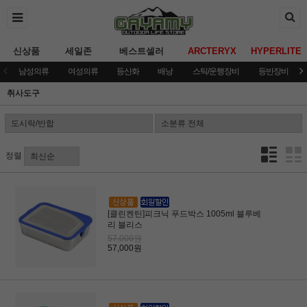
신상품
세일존
베스트셀러
ARCTERYX
HYPERLITE
남성의류
여성의류
등산화
배낭
스틱/운행장비
등반장비
취사도구
정렬
[클린켄틴]피크닉 푸드박스 1005ml 블루베
리 블리스
57,000원
57,000원