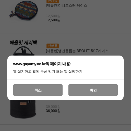
[제플린]미니로스터 케이스
12,500원
12,500원
[제플린]뱅앤올룹슨 BEOLIT15/17케이스
39,000원
www.gayamy.co.kr의 페이지 내용:
36,000원
앱 설치하고 할인 쿠폰 받기 또는 앱 실행하기
취소
확인
[제플린]스노우피크 강염스토브용 가방
39,000원
36,000원