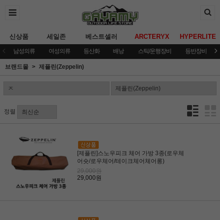
신상품
세일존
베스트셀러
ARCTERYX
HYPERLITE
남성의류
여성의류
등산화
배낭
스틱/운행장비
등반장비
브랜드몰
제플린(Zeppelin)
정렬
[제플린]스노우피크 체어 가방 3종(로우체
어숏/로우체어/테이크체어체어롱)
29,000원
29,000원