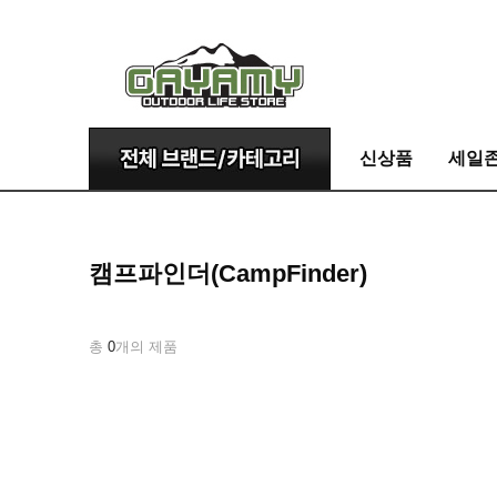
신상품
세일
캠프파인더(CampFinder)
총
0
개의 제품