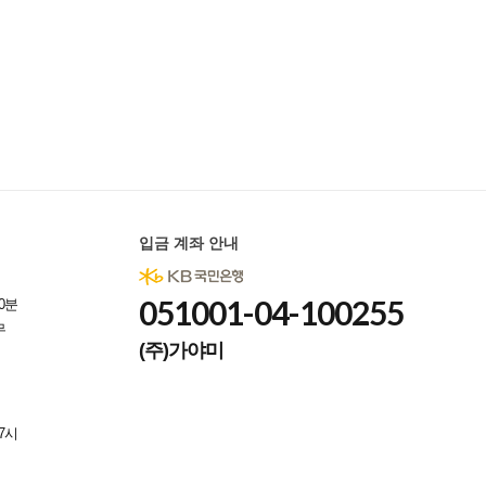
입금 계좌 안내
051001-04-100255
0분
무
(주)가야미
7시