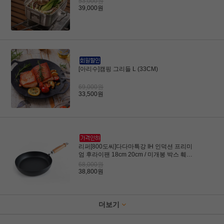
53,000원
39,000원
[아리수]캠핑 그리들 L (33CM)
69,000원
33,500원
리퍼[800도씨]다다마특강 IH 인덕션 프리미
엄 후라이팬 18cm 20cm / 미개봉 박스 훼손
상품
68,000원
38,800원
더보기