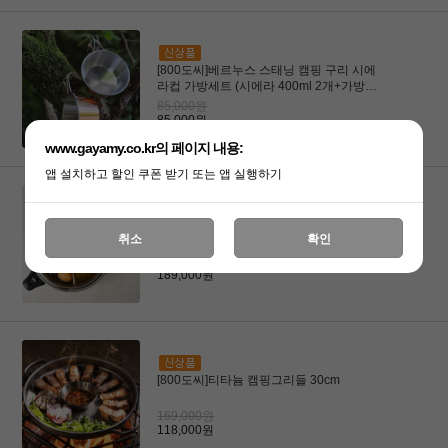
[800도씨]베르누스 스태닝 캠핑 구리 시에
라컵 가방세트 (시에라 400ml 2개+가방세
트)
85,000원
85,000원
www.gayamy.co.kr의 페이지 내용:
앱 설치하고 할인 쿠폰 받기 또는 앱 실행하기
[800도씨]316 인덕션 스텐 궁중팬 통5중 볶
취소
확인
음 웍 뚜껑 세트 28cm
249,000원
189,000원
[800도씨]티타늄 캠핑그리들 30cm
169,000원
118,000원