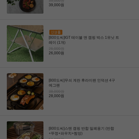
35,000원
39,000원
[800도씨]IGT 테이블 앤 캠핑 박스 1유닛 트
레이 (1개)
26,000원
26,000원
[800도씨]무쇠 계란 후라이팬 인덕션 4구
에그팬
38,000원
28,000원
[800도씨]스텐 캠핑 반합 밀폐용기 (반합
+뚜껑+파우치+찜망)