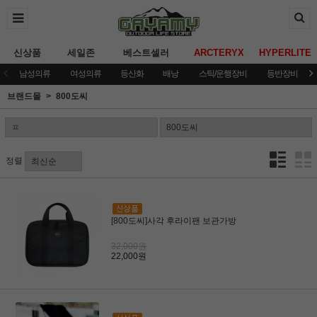
신상품
세일존
베스트셀러
ARCTERYX
HYPERLITE
남성의류
여성의류
등산화
배낭
스틱/운행장비
등반장비
브랜드몰
800도씨
정렬
[800도씨]사각 후라이팬 보관가방
32,000원
22,000원