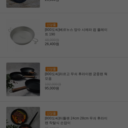
[800도씨]베르누스 양수 시에라 컵 플레이
트 190
48,000원
26,400원
[800도씨]라르고 무쇠 후라이팬 궁중팬 웍
모음
102,000원
95,000원
[800도씨]터틀팬 24cm 28cm 무쇠 후라이
팬 착탈식 손잡이