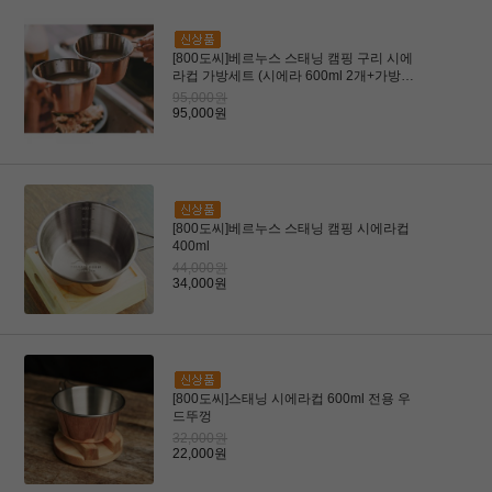
[800도씨]베르누스 스태닝 캠핑 구리 시에
라컵 가방세트 (시에라 600ml 2개+가방세
트)
95,000원
95,000원
[800도씨]베르누스 스태닝 캠핑 시에라컵
400ml
44,000원
34,000원
[800도씨]스태닝 시에라컵 600ml 전용 우
드뚜껑
32,000원
22,000원