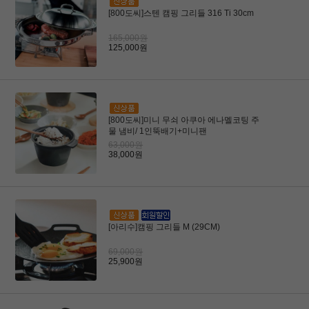
[800도씨]스텐 캠핑 그리들 316 Ti 30cm
165,000원
125,000원
[800도씨]미니 무쇠 아쿠아 에나멜코팅 주
물 냄비/ 1인뚝배기+미니팬
63,000원
38,000원
[아리수]캠핑 그리들 M (29CM)
69,000원
25,900원