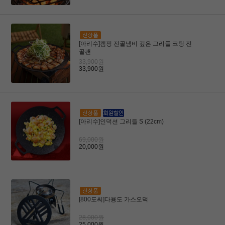
[아리수]캠핑 전골냄비 깊은 그리들 코팅 전
골팬
33,900원
33,900원
[아리수]인덕션 그리들 S (22cm)
69,000원
20,000원
[800도씨]다용도 가스오덕
28,000원
25,000원