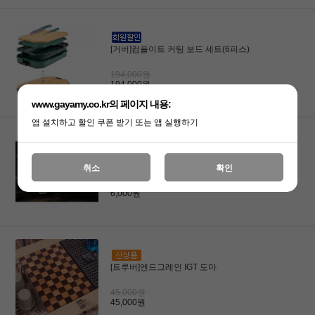
[거버]컴플이트 커팅 보드 세트(6피스)
194,000원
194,000원
www.gayamy.co.kr의 페이지 내용:
앱 설치하고 할인 쿠폰 받기 또는 앱 실행하기
[캐스케이드와일드]울트라 라이트 커팅 보
취소
확인
드
6,000원
6,000원
[트루버]엔드그레인 IGT 도마
45,000원
45,000원