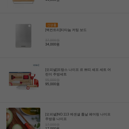
[백컨트리]티타늄 커팅 보드
37,000원
34,000원
[오피넬]프랑스 나이프 르 쁘띠 셰프 세트 어
린이 주방세트
95,000원
95,000원
[오피넬]NO.113 에센셜 톱날 페어링 나이프
주방용 나이프
17,000원
17,000원