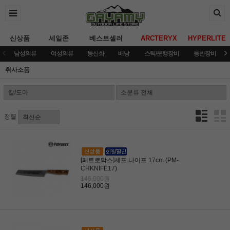
신상품
세일존
베스트셀러
ARCTERYX
HYPERLITE
남성의류
여성의류
등산화
배낭
스틱/운행장비
등반장비
취사소품
정렬
[페트로막스]셰프 나이프 17cm (PM-
CHKNIFE17)
146,000원
146,000원