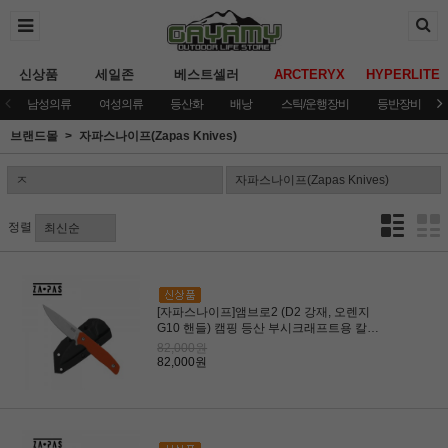
신상품
세일존
베스트셀러
ARCTERYX
HYPERLITE
남성의류
여성의류
등산화
배낭
스틱/운행장비
등반장비
브랜드몰
자파스나이프(Zapas Knives)
정렬
[자파스나이프]앰브로2 (D2 강재, 오렌지
G10 핸들) 캠핑 등산 부시크래프트용 칼
(AM2-G10-OR)
82,000원
82,000원