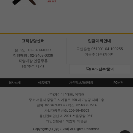
(품절)
고객상담센터
입금계좌안내
국민은행 051001-04-100255
온라인 : 02-3409-0337
예금주 : (주)가야미
직영매장 : 02-3409-0339
직영매장 연중무휴
(설/추석 제외)
A/S 접수/문의
회사소개
이용약관
개인정보처리방침
PC버전
(주)가야미
/ 대표: 이강래
주소:서울시 중랑구 사가정로 409 대도빌딩 지하 1층
전화: 02-3409-0337 / 팩스: 02-6008-7514
사업자등록번호: 206-86-40303
통신판매업신고: 2021-서울중랑-0641
개인정보관리책임자: 박준근
Copyrights(c) (주)가야미 All Rights Reservied.