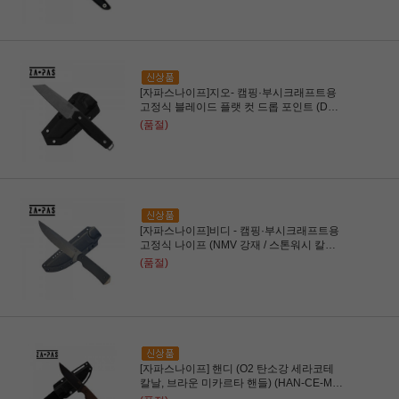
[자파스나이프]지오- 캠핑·부시크래프트용
고정식 블레이드 플랫 컷 드롭 포인트 (D2
강재 / 스톤워시 칼날 / 블랙 G10 핸들)
(품절)
(GEO-ST-G10-BL)
[자파스나이프]비디 - 캠핑·부시크래프트용
고정식 나이프 (NMV 강재 / 스톤워시 칼날 /
블랙 G10 핸들) (VD-ST-G10-BL)
(품절)
[자파스나이프] 핸디 (O2 탄소강 세라코테
칼날, 브라운 미카르타 핸들) (HAN-CE-M-
BR)