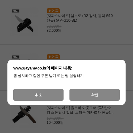
[자파스나이프] 앰브로 (D2 강재, 블랙 G10
핸들) (AM-G10-BL)
82,000원
82,000원
[자파스나이프] 울트라 아웃도어 (O2 탄소
강 세라코테 칼날, 브라운 미카르타 핸들)
www.gayamy.co.kr의 페이지 내용:
(UO-CE-M-BR)
104,000원
앱 설치하고 할인 쿠폰 받기 또는 앱 실행하기
104,000원
취소
확인
[자파스나이프] 울트라 아웃도어 (O2 탄소
강 스톤워시 칼날, 브라운 미카르타 핸들)
(UO-ST-M-BR)
104,000원
104,000원