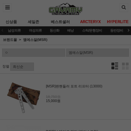
신상품
세일존
베스트셀러
ARCTERYX
HYPERLITE
남성의류
여성의류
등산화
배낭
스틱/운행장비
등반장비
브랜드몰
엠에스알(MSR)
정렬
[MSR]팬핸들러 포트 리프터 (13000)
18,750원
15,000원