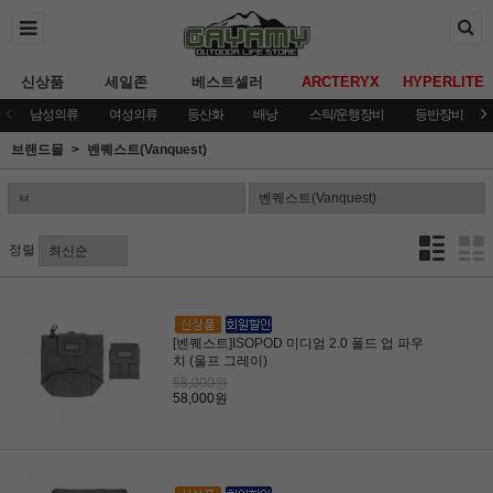
신상품
세일존
베스트셀러
ARCTERYX
HYPERLITE
남성의류
여성의류
등산화
배낭
스틱/운행장비
등반장비
브랜드몰
벤퀘스트(Vanquest)
정렬
[벤퀘스트]ISOPOD 미디엄 2.0 폴드 업 파우
치 (울프 그레이)
58,000원
58,000원