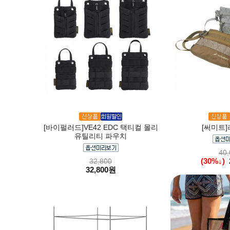
[바이펄러드]VE42 EDC 택티컬 몰리
[써미트]
유틸리티 파우치
40,
(30%↓)
32,800
32,800원