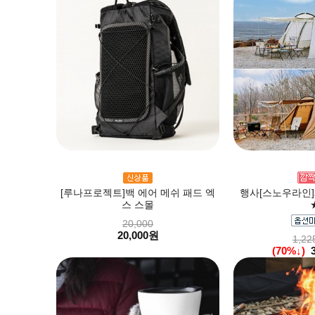
[루나프로젝트]백 에어 메쉬 패드 엑
행사[스노우라인]새
스 스몰
20,000
20,000원
1,22
(70%↓)