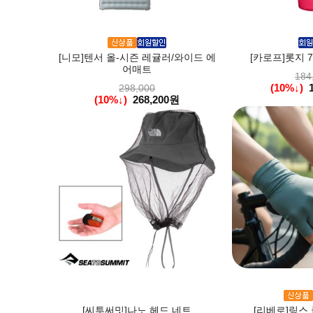
[니모]텐서 올-시즌 레귤러/와이드 에
[카로프]롯지 
어매트
184
(10%↓)
298,000
(10%↓)
268,200원
[씨투써밋]나노 헤드 네트
[리베로]링스