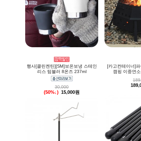
행사[클린켄틴][SM]보온보냉 스테인
[카고컨테이너]파
리스 텀블러 8온즈 237ml
캠핑 이중연소 
189
189,
30,000
(50%↓)
15,000원