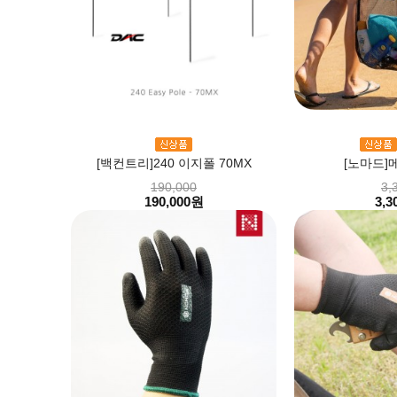
[백컨트리]240 이지폴 70MX
[노마드]
190,000
3,
190,000원
3,3