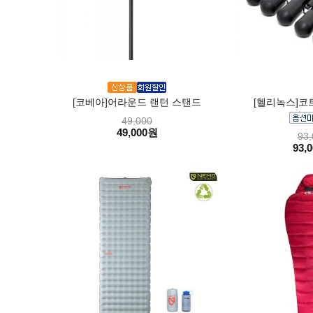
[코베아]어라운드 랜턴 스탠드
[헬리녹스]코
49,000
49,000원
93,
93,