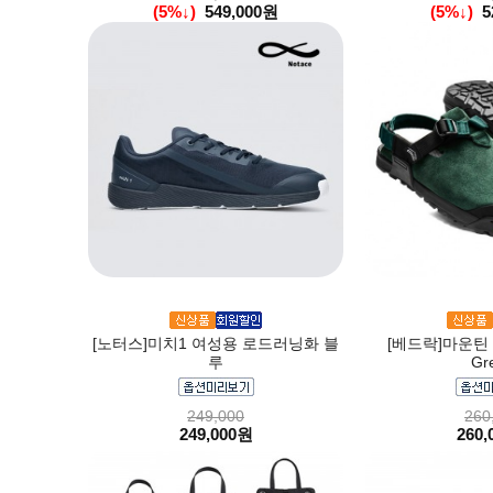
(5%↓)
549,000원
(5%↓)
5
[노터스]미치1 여성용 로드러닝화 블
[베드락]마운틴 클
루
Gr
249,000
260
249,000원
260,