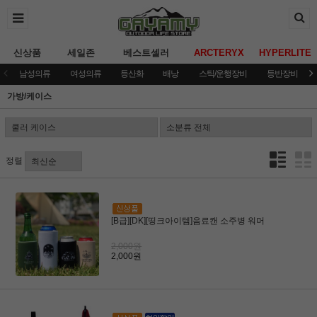
신상품
세일존
베스트셀러
ARCTERYX
HYPERLITE
남성의류
여성의류
등산화
배낭
스틱/운행장비
등반장비
가방/케이스
정렬
[B급][DK][띵크아이템]음료캔 소주병 워머
2,000원
2,000원