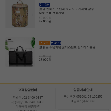
[불멍]캔버스 스탠리 워터저그 캐리백 감성
캠핑 소품 전용가방
50,000원
49,000원
[캠핑문]수납가방 쿨러스탠드 멀티테이블용
25,000원
17,000원
고객상담센터
입금계좌안내
국민은행 051001-04-100255
온라인 : 02-3409-0337
예금주 : (주)가야미
직영매장 : 02-3409-0339
직영매장 연중무휴