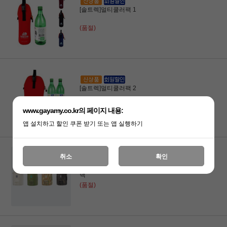
[솔트렉]멀티쿨러팩 1
(품절)
[솔트렉]멀티쿨러팩 2
30,000원
www.gayamy.co.kr의 페이지 내용:
24,000원
앱 설치하고 할인 쿠폰 받기 또는 앱 실행하기
취소
확인
[불멍]스탠리 워터저그 가방 7.5L 수납 캐리
백
(품절)