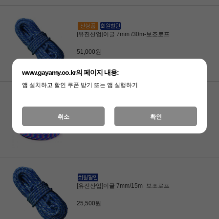
[유진산업]이글 7mm /30m-보조로프
51,000원
www.gayamy.co.kr의 페이지 내용:
앱 설치하고 할인 쿠폰 받기 또는 앱 실행하기
[유진산업]이글 스태틱 11mm/50m
취소
확인
185,000원
[유진산업]이글 7mm/15m -보조로프
25,500원