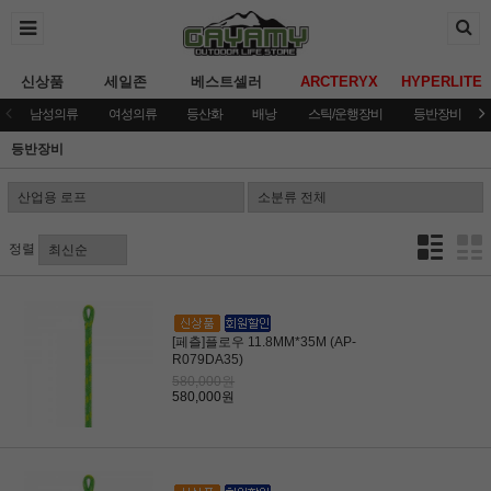
신상품
세일존
베스트셀러
ARCTERYX
HYPERLITE
남성의류
여성의류
등산화
배낭
스틱/운행장비
등반장비
등반장비
정렬
[페츨]플로우 11.8MM*35M (AP-
R079DA35)
580,000원
580,000원