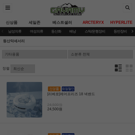
신상품
세일존
베스트셀러
ARCTERYX
HYPERLITE
남성의류
여성의류
등산화
배낭
스틱/운행장비
등반장비
등산악세서리
정렬
[리베로]에어프리즈 18 넥밴드
24,500원
24,500원