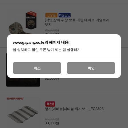
[맥넷]장비 위장 보호 래핑 테이프-리얼트리
엣지
25,000원
25,000원
www.gayamy.co.kr의 페이지 내용:
앱 설치하고 할인 쿠폰 받기 또는 앱 실행하기
[넥스토치]UT51 충전식 긴급 신호 LED팔
취소
확인
찌/야간산행 행군안전
32,000원
32,000원
행사[에버뉴]티타늄 워시보드_ECA628
45,000원
33,800원