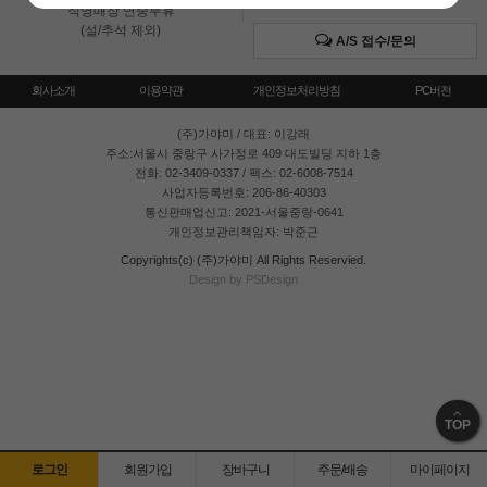
직영매장 연중무휴
(설/추석 제외)
A/S 접수/문의
회사소개
이용약관
개인정보처리방침
PC버전
(주)가야미
/ 대표: 이강래
주소:서울시 중랑구 사가정로 409 대도빌딩 지하 1층
전화: 02-3409-0337 / 팩스: 02-6008-7514
사업자등록번호: 206-86-40303
통신판매업신고: 2021-서울중랑-0641
개인정보관리책임자: 박준근
Copyrights(c) (주)가야미 All Rights Reservied.
Design by PSDesign
TOP
로그인
회원가입
장바구니
주문/배송
마이페이지