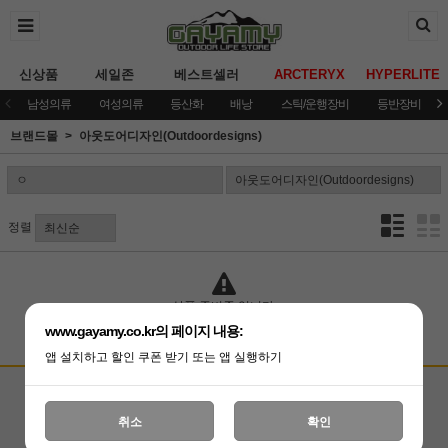
신상품
세일존
베스트셀러
ARCTERYX
HYPERLITE
남성의류
여성의류
등산화
배낭
스틱/운행장비
등반장비
브랜드몰
아웃도어디자인(Outdoordesigns)
정렬
상품 준비중 입니다.
www.gayamy.co.kr의 페이지 내용:
앱 설치하고 할인 쿠폰 받기 또는 앱 실행하기
고객상담센터
입금계좌안내
국민은행 051001-04-100255
온라인 : 02-3409-0337
취소
확인
예금주 : (주)가야미
직영매장 : 02-3409-0339