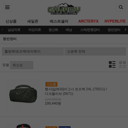
신상품
세일존
베스트셀러
ARCTERYX
HYPERLITE
남성의류
여성의류
등산화
배낭
스틱/운행장비
등반장비
등반장비
정렬
행사[살레와]아그너 로프백 24L (75011) /
다크올리브 (5671)
124,000원
100,440원