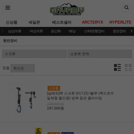
신상품
세일존
베스트셀러
ARCTERYX
HYPERLITE
남성의류
여성의류
등산화
배낭
스틱/운행장비
등반장비
등반장비
정렬
[살레와]퀵 스크류 (01715) /블루 (퀵드로우
일체형 올인원) 빙벽 등반 클라이밍
220,000원
187,000원