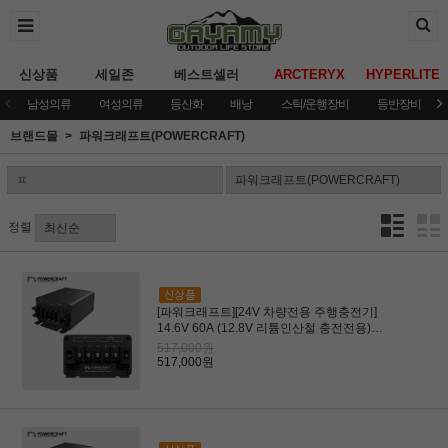
신상품
세일존
베스트셀러
ARCTERYX
HYPERLITE
남성의류
여성의류
등산화
배낭
스틱/운행장비
등반장비
브랜드몰
파워크래프트(POWERCRAFT)
정렬
[파워크래프트][24V 차량전용 주행충전기]
14.6V 60A (12.8V 리튬인산철 충전전용)
(카라반ㆍ캠핑카용)
517,000원
517,000원