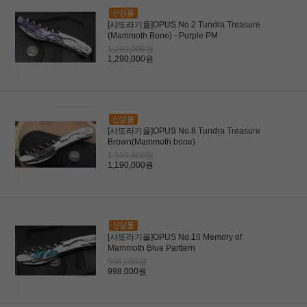
[샤또라기올]OPUS No.2 Tundra Treasure
(Mammoth Bone) - Purple PM
1,290,000원
1,290,000원
[샤또라기올]OPUS No.8 Tundra Treasure
Brown(Mammoth bone)
1,190,000원
1,190,000원
[샤또라기올]OPUS No.10 Memory of
Mammoth Blue Parttern
998,000원
998,000원