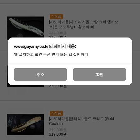
[샤또라기올]샤또 라기올 그랑 크뤼 멜키오
로(큰 포도주병) - 황소의 뼈
317,000원
317,000원
www.gayamy.co.kr의 페이지 내용:
앱 설치하고 할인 쿠폰 받기 또는 앱 실행하기
[샤또라기올]스페셜 에디션 - 빈티지 + 와인
취소
확인
키(Wine Key)
329,000원
329,000원
[샤또라기올]클래식 - 골드 코티드 (Gold
Coated)
319,000원
319,000원