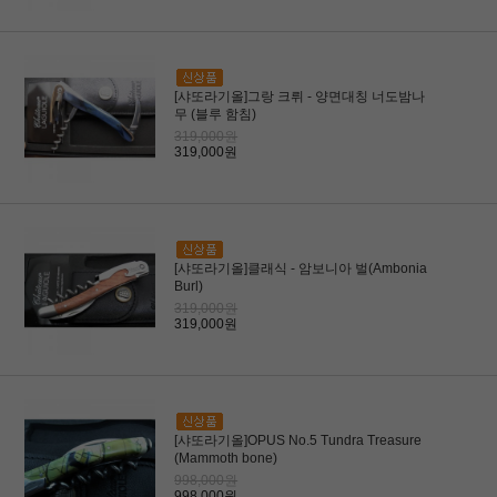
[샤또라기올]그랑 크뤼 - 양면대칭 너도밤나
무 (블루 함침)
319,000원
319,000원
[샤또라기올]클래식 - 암보니아 벌(Ambonia
Burl)
319,000원
319,000원
[샤또라기올]OPUS No.5 Tundra Treasure
(Mammoth bone)
998,000원
998,000원