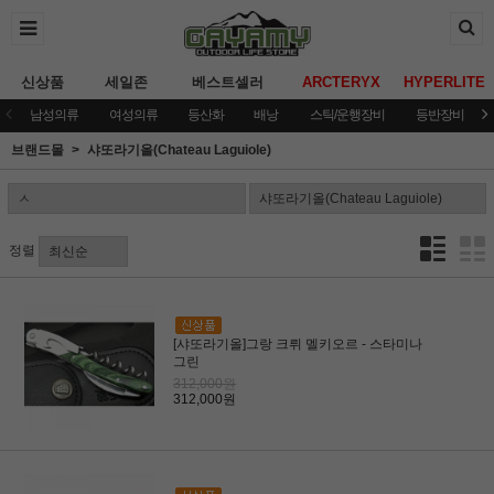
신상품
세일존
베스트셀러
ARCTERYX
HYPERLITE
남성의류
여성의류
등산화
배낭
스틱/운행장비
등반장비
브랜드몰
샤또라기올(Chateau Laguiole)
정렬
[샤또라기올]그랑 크뤼 멜키오르 - 스타미나
그린
312,000원
312,000원