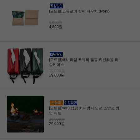
[모트릴]코듀로이 핫팩 파우치 (lvory)
6,000원
4,800원
[모트릴]애니타임 코듀라 캠핑 키친타올 티
슈케이스
19,000원
19,000원
[모트릴]ver3 캠핑 화재방지 안전 소방포 방
염 매트
29,000원
29,000원