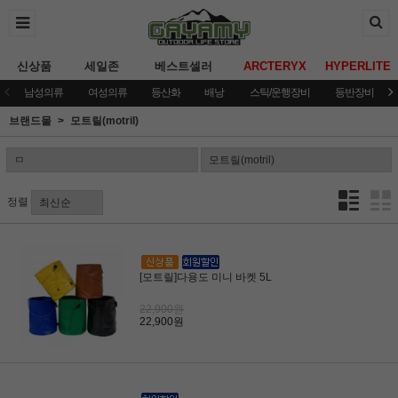
신상품
세일존
베스트셀러
ARCTERYX
HYPERLITE
남성의류
여성의류
등산화
배낭
스틱/운행장비
등반장비
브랜드몰
모트릴(motril)
정렬
[모트릴]다용도 미니 바켓 5L
22,900원
22,900원