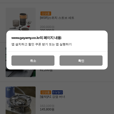
[MSR]스위치 스토브 세트
200,000원
200,000원
www.gayamy.co.kr의 페이지 내용:
앱 설치하고 할인 쿠폰 받기 또는 앱 실행하기
[제라]JB-103 서브스토브 - 탄
취소
확인
61,200원
61,200원
[벨락]A1 강염 버너
162,100원
145,800원