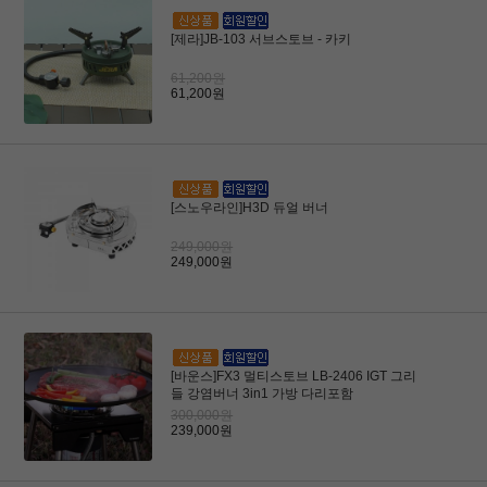
[제라]JB-103 서브스토브 - 카키
61,200원
61,200원
[스노우라인]H3D 듀얼 버너
249,000원
249,000원
[바운스]FX3 멀티스토브 LB-2406 IGT 그리
들 강염버너 3in1 가방 다리포함
300,000원
239,000원