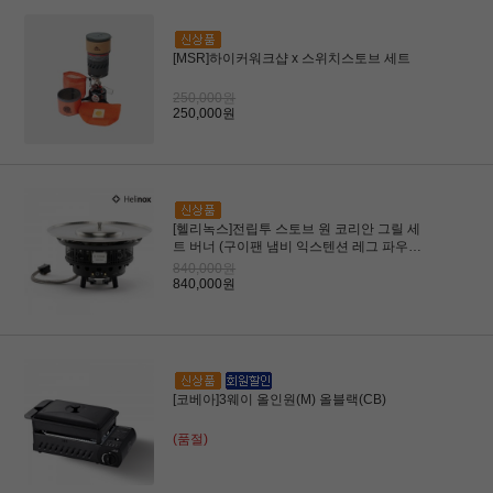
[MSR]하이커워크샵 x 스위치스토브 세트
250,000원
250,000원
[헬리녹스]전립투 스토브 원 코리안 그릴 세
트 버너 (구이팬 냄비 익스텐션 레그 파우치
포함)
840,000원
840,000원
[코베아]3웨이 올인원(M) 올블랙(CB)
(품절)