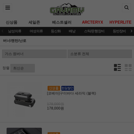
신상품
세일존
베스트셀러
ARCTERYX
HYPERLITE
남성의류
여성의류
등산화
배낭
스틱/운행장비
등반장비
버너/랜턴/난로
정렬
[코베아]구이바다 세라믹 (블랙)
178,000원
178,000원