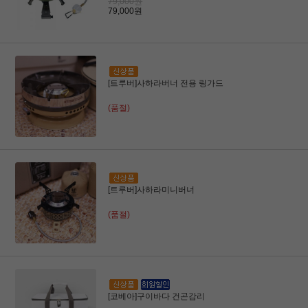
79,000원
79,000원
[트루버]사하라버너 전용 링가드
(품절)
[트루버]사하라미니버너
(품절)
[코베아]구이바다 건곤감리