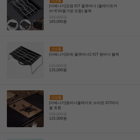
[아베나키]강염 IGT 플랫버너 (플레이트커
버+EVA폼가방 포함) 블랙
185,000원
165,000원
[아베나키]파워 플랫버너2 IGT 원버너 블랙
115,000원
115,000원
[아베나키]원버너플레이트 브라운 IGT테이
블 호환
135,000원
125,000원