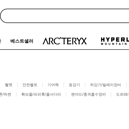
존
베스트셀러
헬멧
안전벨트
기어렉
등강기
하강기/빌레이장비
톤/하켄
확보줄/피피훅/줄사다리
랜야드/충격흡수장비
도르래