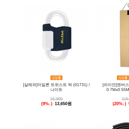
[살레와]마일론 트위스트 락 (01731) /
[라이언]캔버스
나이트
0.7Mx0.55M
15,000
115
(9%↓)
13,650원
(20%↓)