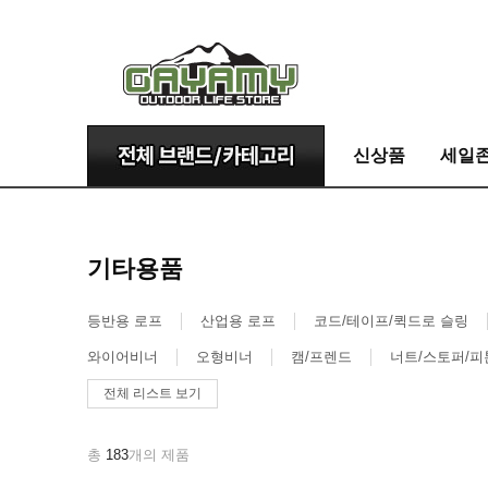
신상품
세일
기타용품
등반용 로프
산업용 로프
코드/테이프/퀵드로 슬링
와이어비너
오형비너
캠/프렌드
너트/스토퍼/피
전체 리스트 보기
총
183
개의 제품