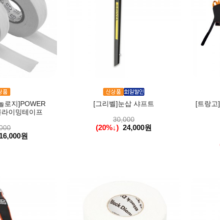
로지]POWER
[그리벨]눈삽 샤프트
[트랑고
 클라이밍테이프
30,000
(20%↓)
24,000원
000
16,000원