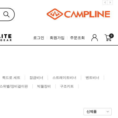
0
로그인
회원가입
주문조회
퀵드로 세트
잠금비너
스트레이트비너
벤트비너
/스위벨/장비걸이판
빅월장비
구조키트