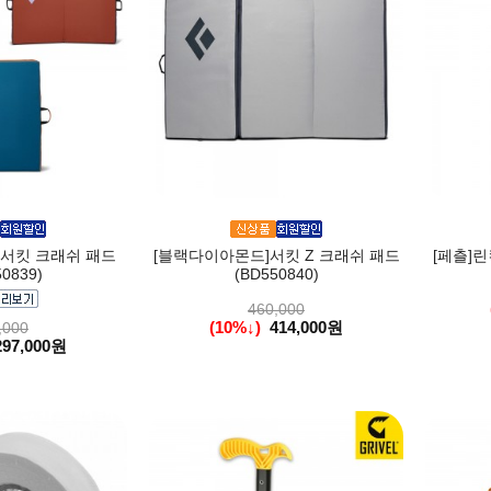
서킷 크래쉬 패드
[블랙다이아몬드]서킷 Z 크래쉬 패드
[페츨]린킨
0839)
(BD550840)
460,000
(10%↓)
414,000원
,000
297,000원