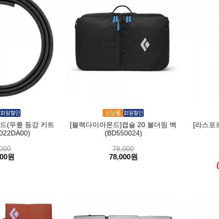
드(무릎 등강 키트
[블랙다이아몬드]캡슐 20 볼더링 백
[라스포르티
022DA00)
(BD550024)
000
78,000
000원
78,000원