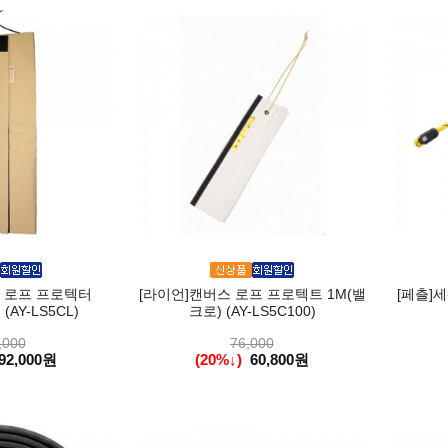
 로프 프로텍터
[라이언]캔버스 로프 프로텍트 1M(밸
[페츨]세
 (AY-LS5CL)
크로) (AY-LS5C100)
,000
76,000
92,000원
(20%↓)
60,800원