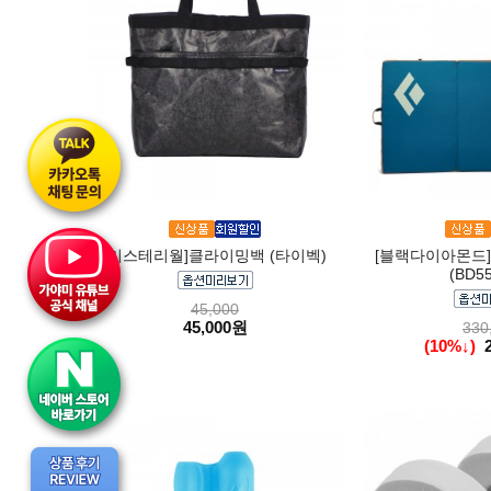
[미스테리월]클라이밍백 (타이벡)
[블랙다이아몬드]
(BD55
45,000
45,000원
330
(10%↓)