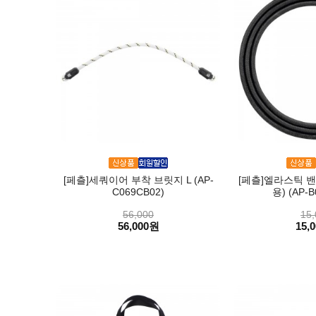
[페츨]세쿼이어 부착 브릿지 L (AP-
[페츨]엘라스틱 밴
C069CB02)
용) (AP-B
56,000
15,
56,000원
15,