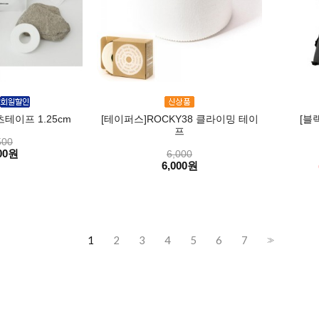
테이프 1.25cm
[테이퍼스]ROCKY38 클라이밍 테이
[블
프
500
00원
6,000
6,000원
1
2
3
4
5
6
7
>>