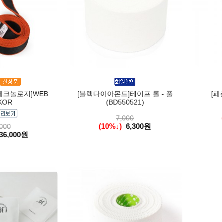
크놀로지]WEB
[블랙다이아몬드]테이프 롤 - 풀
[페
KOR
(BD550521)
7,000
(10%↓)
6,300원
000
36,000원