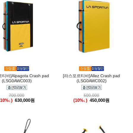
바]Alpagota Crash pad
[라스포르티바]Allez Crash pad
(LSG0AWC003)
(LSG0AWC002)
700,000
500,000
(10%↓)
630,000원
(10%↓)
450,000원