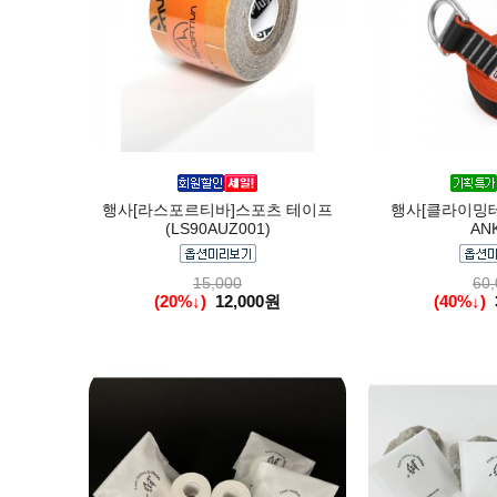
행사[라스포르티바]스포츠 테이프
행사[클라이밍테
(LS90AUZ001)
AN
15,000
60,
(20%↓)
12,000원
(40%↓)