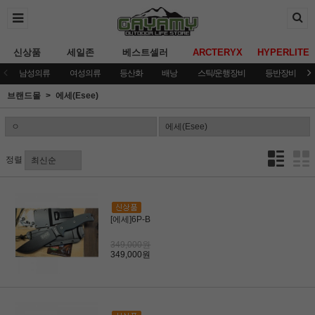
신상품
세일존
베스트셀러
ARCTERYX
HYPERLITE
남성의류
여성의류
등산화
배낭
스틱/운행장비
등반장비
브랜드몰
에세(Esee)
정렬
[에세]6P-B
349,000원
349,000원