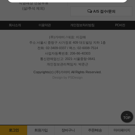
직영매장 연중무휴
(설/추석 제외)
A/S 접수/문의
회사소개
이용약관
개인정보처리방침
PC버전
(주)가야미
/ 대표: 이강래
주소:서울시 중랑구 사가정로 409 대도빌딩 지하 1층
전화: 02-3409-0337 / 팩스: 02-6008-7514
사업자등록번호: 206-86-40303
통신판매업신고: 2021-서울중랑-0641
개인정보관리책임자: 박준근
Copyrights(c) (주)가야미 All Rights Reservied.
Design by PSDesign
TOP
로그인
회원가입
장바구니
주문/배송
마이페이지