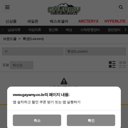
신상품
세일존
베스트셀러
ARCTERYX
HYPERLITE
남성의류
여성의류
등산화
배낭
스틱/운행장비
등반장비
브랜드몰
룩센(Luxsen)
정렬
상품 준비중 입니다.
www.gayamy.co.kr의 페이지 내용:
앱 설치하고 할인 쿠폰 받기 또는 앱 실행하기
고객상담센터
입금계좌안내
국민은행 051001-04-100255
온라인 : 02-3409-0337
취소
확인
예금주 : (주)가야미
직영매장 : 02-3409-0339