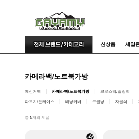
신상품
세일
카메라백/노트북가방
메신저백
카메라백/노트북가방
크로스백/슬링백
파우치/폰케이스
배낭커버
구급낭
자물쇠
총
5
개의 제품