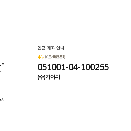
입금 계좌 안내
051001-04-100255
0분
무
(주)가야미
7시