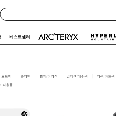
존
베스트셀러
토트백
숄더백
힙쌕/허리쌕
멀티쌕/메쉬팩
디팩/하드팩
기타용품