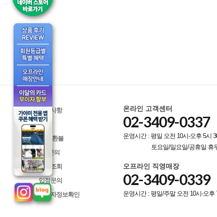
온라인 고객센터
공지사항
02-3409-0337
Q&A
운영시간 : 평일 오전 10시-오후 5시 3
교환/환불
토요일/일요일/공휴일 휴
A/S문의
오프라인 직영매장
배송조회
02-3409-0339
입점문의
운영시간 : 평일/주말 오전 10시-오후 
사업자정보확인