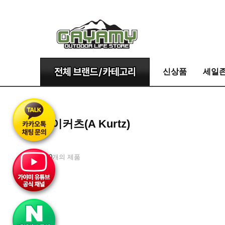
신상품
세일
에이커츠(A Kurtz)
총
0
개의 제품