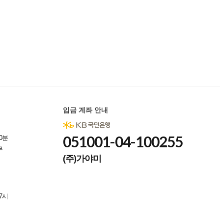
입금 계좌 안내
051001-04-100255
0분
무
(주)가야미
7시