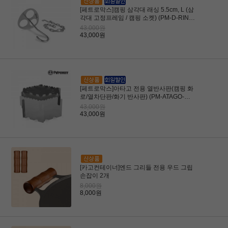
[페트로막스]캠핑 삼각대 래싱 5.5cm, L (삼
각대 고정프레임 / 캠핑 소켓) (PM-D-RING-
L)
43,000원
43,000원
[페트로막스]아타고 전용 열반사판(캠핑 화
로/열차단판/화기 반사판) (PM-ATAGO-
HR6)
43,000원
43,000원
[카고컨테이너]엔드 그리들 전용 우드 그립
손잡이 2개
8,000원
8,000원