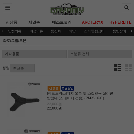
신상품
세일존
베스트셀러
ARCTERYX
HYPERLITE
남성의류
여성의류
등산화
배낭
스틱/운행장비
등반장비
화로/그릴/오븐
정렬
[페트로막스]더치 오븐 및 스킬렛용 실리콘
받침대 (스페이서 겸용) (PM-SLX-C)
22,000원
22,000원