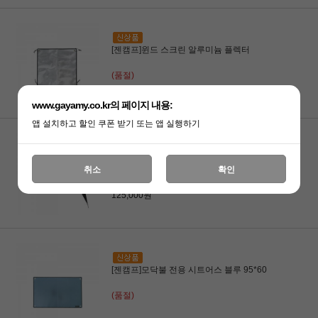
[젠캠프]윈드 스크린 알루미늄 플렉터
(품절)
www.gayamy.co.kr의 페이지 내용:
앱 설치하고 할인 쿠폰 받기 또는 앱 실행하기
[젠캠프]윈드 스크린 히모리
취소
확인
125,000원
125,000원
[젠캠프]모닥불 전용 시트어스 블루 95*60
(품절)