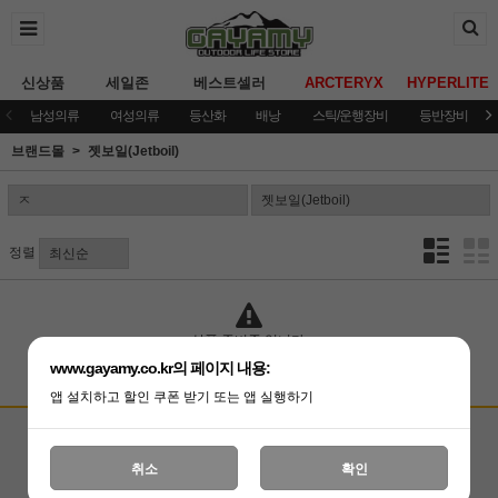
신상품
세일존
베스트셀러
ARCTERYX
HYPERLITE
남성의류
여성의류
등산화
배낭
스틱/운행장비
등반장비
브랜드몰
젯보일(Jetboil)
정렬
상품 준비중 입니다.
www.gayamy.co.kr의 페이지 내용:
앱 설치하고 할인 쿠폰 받기 또는 앱 실행하기
고객상담센터
입금계좌안내
국민은행 051001-04-100255
온라인 : 02-3409-0337
취소
확인
예금주 : (주)가야미
직영매장 : 02-3409-0339