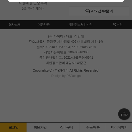
직영매장 연중무휴
(설/추석 제외)
A/S 접수/문의
회사소개
이용약관
개인정보처리방침
PC버전
(주)가야미
/ 대표: 이강래
주소:서울시 중랑구 사가정로 409 대도빌딩 지하 1층
전화: 02-3409-0337 / 팩스: 02-6008-7514
사업자등록번호: 206-86-40303
통신판매업신고: 2021-서울중랑-0641
개인정보관리책임자: 박준근
Copyrights(c) (주)가야미 All Rights Reservied.
Design by PSDesign
TOP
로그인
회원가입
장바구니
주문/배송
마이페이지