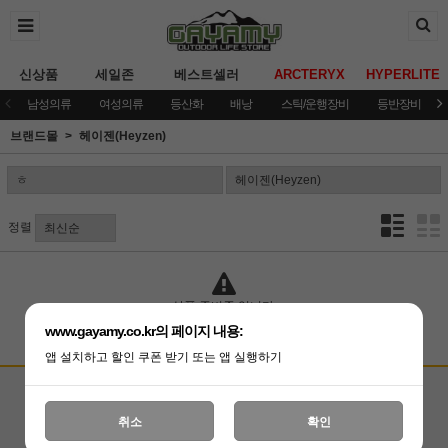
신상품
세일존
베스트셀러
ARCTERYX
HYPERLITE
남성의류
여성의류
등산화
배낭
스틱/운행장비
등반장비
브랜드몰
헤이젠(Heyzen)
정렬
상품 준비중 입니다.
www.gayamy.co.kr의 페이지 내용:
앱 설치하고 할인 쿠폰 받기 또는 앱 실행하기
고객상담센터
입금계좌안내
국민은행 051001-04-100255
온라인 : 02-3409-0337
취소
확인
예금주 : (주)가야미
직영매장 : 02-3409-0339