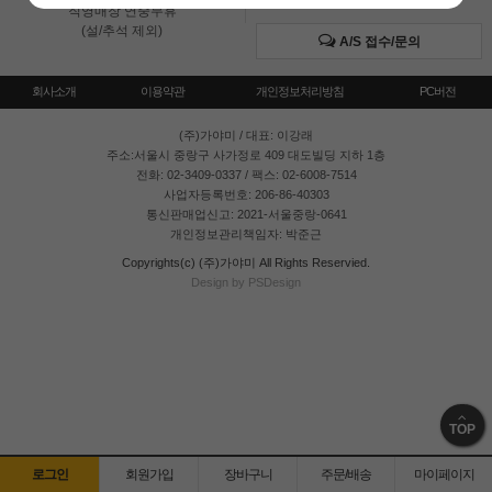
직영매장 연중무휴
(설/추석 제외)
A/S 접수/문의
회사소개
이용약관
개인정보처리방침
PC버전
(주)가야미
/ 대표: 이강래
주소:서울시 중랑구 사가정로 409 대도빌딩 지하 1층
전화: 02-3409-0337 / 팩스: 02-6008-7514
사업자등록번호: 206-86-40303
통신판매업신고: 2021-서울중랑-0641
개인정보관리책임자: 박준근
Copyrights(c) (주)가야미 All Rights Reservied.
Design by PSDesign
TOP
로그인
회원가입
장바구니
주문/배송
마이페이지