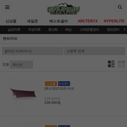
신상품
세일존
베스트셀러
ARCTERYX
HYPERLITE
남성의류
여성의류
등산화
배낭
스틱/운행장비
등반장비
텐트/타프
정렬
[레소빅]즈모라 타프
278,000원
236,300원