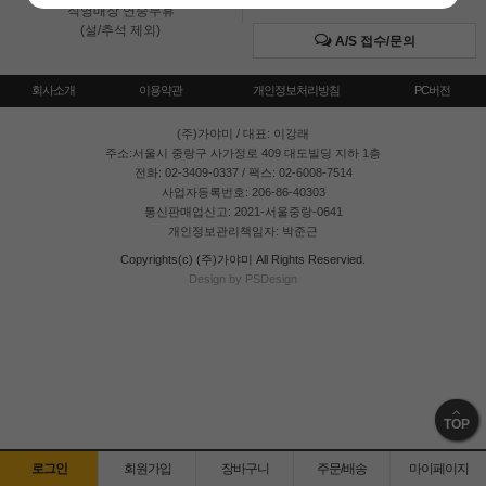
직영매장 연중무휴
(설/추석 제외)
A/S 접수/문의
회사소개
이용약관
개인정보처리방침
PC버전
(주)가야미
/ 대표: 이강래
주소:서울시 중랑구 사가정로 409 대도빌딩 지하 1층
전화: 02-3409-0337 / 팩스: 02-6008-7514
사업자등록번호: 206-86-40303
통신판매업신고: 2021-서울중랑-0641
개인정보관리책임자: 박준근
Copyrights(c) (주)가야미 All Rights Reservied.
Design by PSDesign
TOP
로그인
회원가입
장바구니
주문/배송
마이페이지