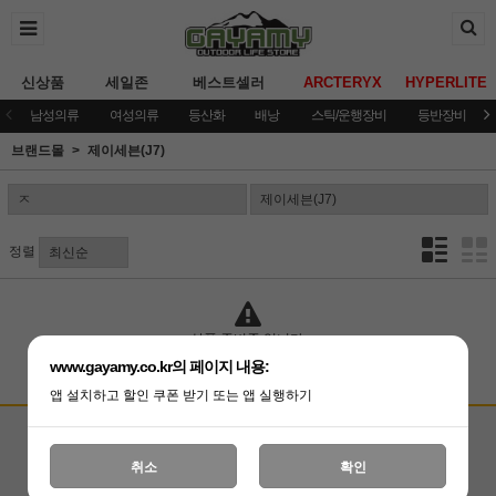
신상품
세일존
베스트셀러
ARCTERYX
HYPERLITE
남성의류
여성의류
등산화
배낭
스틱/운행장비
등반장비
브랜드몰
제이세븐(J7)
정렬
상품 준비중 입니다.
www.gayamy.co.kr의 페이지 내용:
앱 설치하고 할인 쿠폰 받기 또는 앱 실행하기
고객상담센터
입금계좌안내
국민은행 051001-04-100255
온라인 : 02-3409-0337
취소
확인
예금주 : (주)가야미
직영매장 : 02-3409-0339