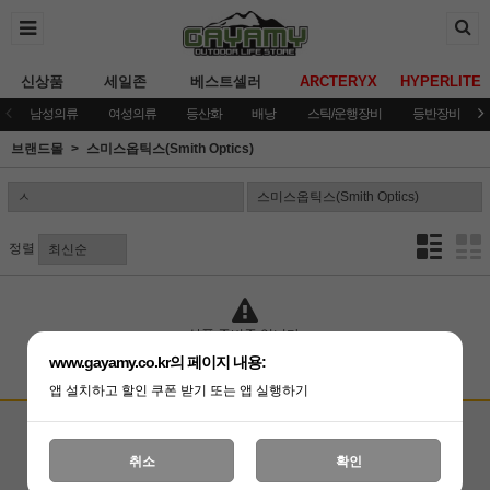
신상품
세일존
베스트셀러
ARCTERYX
HYPERLITE
남성의류
여성의류
등산화
배낭
스틱/운행장비
등반장비
브랜드몰
스미스옵틱스(Smith Optics)
정렬
상품 준비중 입니다.
www.gayamy.co.kr의 페이지 내용:
앱 설치하고 할인 쿠폰 받기 또는 앱 실행하기
고객상담센터
입금계좌안내
국민은행 051001-04-100255
온라인 : 02-3409-0337
취소
확인
예금주 : (주)가야미
직영매장 : 02-3409-0339