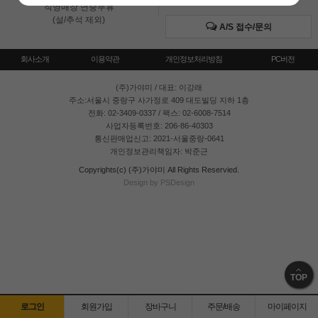
직영매장 연중무휴
(설/추석 제외)
A/S 접수/문의
회사소개
이용약관
개인정보처리방침
PC버전
(주)가야미
/ 대표: 이강래
주소:서울시 중랑구 사가정로 409 대도빌딩 지하 1층
전화: 02-3409-0337 / 팩스: 02-6008-7514
사업자등록번호: 206-86-40303
통신판매업신고: 2021-서울중랑-0641
개인정보관리책임자: 박준근
Copyrights(c) (주)가야미 All Rights Reservied.
Design by PSDesign
TOP
로그인
회원가입
장바구니
주문/배송
마이페이지