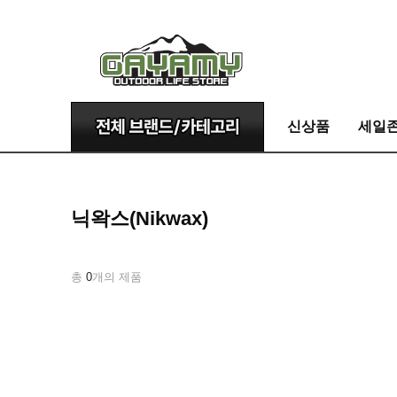
신상품
세일
닉왁스(Nikwax)
총
0
개의 제품