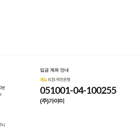
입금 계좌 안내
051001-04-100255
0분
무
(주)가야미
7시